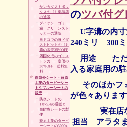
ツバ付グレ
ン
サンカダストボッ
の
ツバ付グ
クスのゴミ集積箱
の通販
ダイケン ゴミ
箱 クリーンスト
U字溝の内寸
ッカーの通販
ヨドコウのヨドダ
240ミリ 3
ストピットのゴミ
箱の販売35%OFF
用途 ただの
四国化成のゴミス
トッカー 定価の
30%OFF 送料無
入る家庭用の駐車
料
白防炎シート・萩原
そのほかフォ
工業のターピーシー
トやブルーシートの
販売
が色々ありま
防炎シートの
1.8×5.4の通販と
実在店なので電
白防炎シートの製
作
担当 アラタ
萩原工業のターピ
ーシートの3000♯