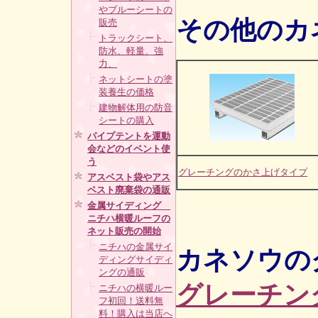
やブルーシートの
その他のカ
販売
トラックシート、
防水、軽量、強
力、
ネットシートの塗
装養生の価格
建物解体用の防音
シートの購入
パイプテントを運動
会などのイベント使
う
グレーチングのかさ上げタイプ
アスベスト袋やアス
ベスト廃棄袋の通販
金属サイディング
ニチハ横暖ルーフの
ネット販売の開始
ニチハの金属サイ
カネソウの
ディングサイディ
ングの通販
グレーチン
ニチハの横暖ルー
フ初回！送料無
料！購入は当店へ