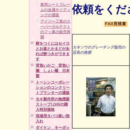
東邦シートフレー
依頼をくだ
ムの金属サイディ
ングの通販
アイジー工業のス
ーパーガルテクト
のフッ素の販売再
開
餅をつくにはセイロ
カネソウのグレーチング販売の
とお釜とかまどがあ
店長の挨拶
れば餅つきができま
す
背負いかご 背負い
籠 しょい籠 日本
製
トーシンコーポレー
ションのコンクリー
トプランターの通販
モキ製作所の無煙薪
ストーブ120Ⅳの購
入特別価格
現場用タバコ吸い殻
入れ
ダイケン キーボッ