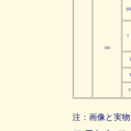
歩
Ｔ
300
T
T
T
注：画像と実物