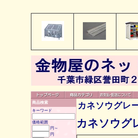
商品検索
カネソウグレ
キーワード
カネソウグ
価格範囲
円～
円