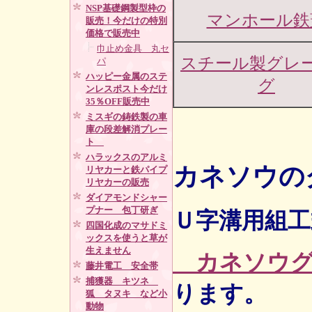
NSP基礎鋼製型枠の
マンホール鉄
販売！今だけの特別
価格で販売中
巾止め金具 丸セ
スチール製グレ
パ
ハッピー金属のステ
グ
ンレスポスト今だけ
35％OFF販売中
ミスギの鋳鉄製の車
庫の段差解消プレー
ト
ハラックスのアルミ
カネソウの
リヤカーと鉄パイプ
リヤカーの販売
ダイアモンドシャー
プナー 包丁研ぎ
Ｕ字溝用組工
四国化成のマサドミ
ックスを使うと草が
生えません
カネソウ
藤井電工 安全帯
捕獲器 キツネ
ります。
狐 タヌキ など小
動物