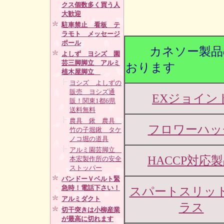
クス個数多く買う人
大歓迎
駐車禁止 看板 テ
ラモト メッセージ
ポール
カネソー製品の
よしず ヨシズ 園
芸三脚脚立 アルミ
おります
植木屋脚立
ヨシズ よしずの
販売 ヨシズ通
EXジョイン
販！関東1都6県
送料無料
農具 鍬 農具
フロワーハッ
竹の子堀鍬 タケ
ノコ堀の道具
アルミ園芸脚立
HACCP対応
本宏製作所の安全
ストッパー
バンドーＶベルト緊
急時！電話下さい！
スパートスリッ
アルミダクト
ラス
切干突きは小柳産業
が最高に切れます