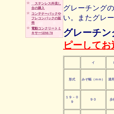
ステンレス外流し
グレーチング
台の購入
コンテナーバックや
い。またグレ
フレコンバックの販
売
電動コンクリートミ
グレーチン
キサーSDM-70
ピーしてお
イ
形式
みぞ幅（ｍｍ）
適
１９－０
９０
歩
９