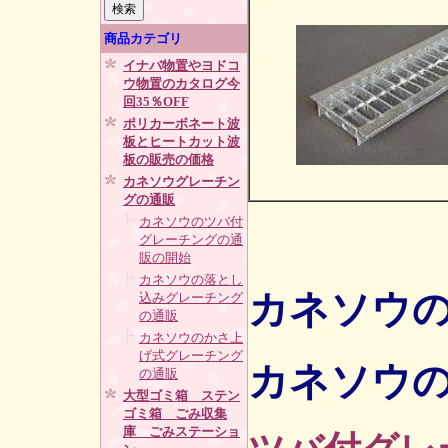
商品カテゴリ
イナバ物置やヨドコ
ウ物置のカタログ今
回35％OFF
ポリカーボネート波
板とヒートカット波
板の販売の価格
カネソウグレーチン
グの通販
カネソウのツバ付
グレーチングの通
販の開始
カネソウの落とし
カネソウ
込みグレーチング
の通販
カネソウのかさ上
げ式グレーチング
カネソウ
の通販
大型ゴミ箱 ステン
ゴミ箱 ごみ収集
庫 ごみステーショ