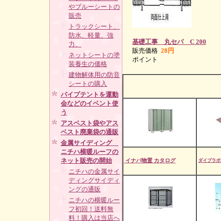
やブルーシートの
販売
トラックシート、
防水、軽量、強
基礎工事 丸セパ C 200
力、
販売価格
28円
ネットシートの塗
ポイント
装養生の価格
建物解体用の防音
シートの購入
パイプテントを運動
会などのイベント使
う
アスベスト袋やアス
ベスト廃棄袋の通販
金属サイディング
ニチハ横暖ルーフの
ネット販売の開始
イナバ物置 カタログ
ダイプラポ
ニチハの金属サイ
ディングサイディ
ングの通販
ニチハの横暖ルー
フ初回！送料無
料！購入は当店へ