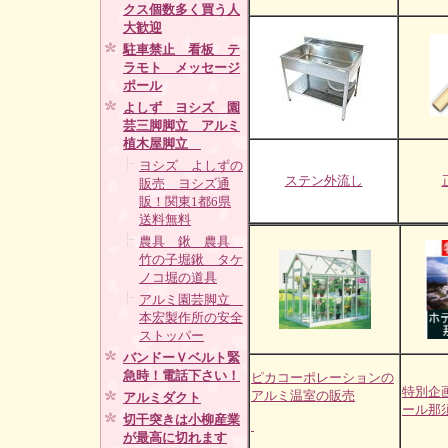
クス個数多く買う人
大歓迎
駐車禁止 看板 テ
ラモト メッセージ
ポール
よしず ヨシズ 園
芸三脚脚立 アルミ
植木屋脚立
ヨシズ よしずの
ステン外流し
販売 ヨシズ通
販！関東1都6県
送料無料
農具 鍬 農具
竹の子堀鍬 タケ
ノコ堀の道具
アルミ園芸脚立
本宏製作所の安全
ストッパー
バンドーＶベルト緊
急時！電話下さい！
ピカコーポレーションの
特別企
アルミ温室の販売
アルミダクト
ール那
切干突きは小柳産業
が最高に切れます