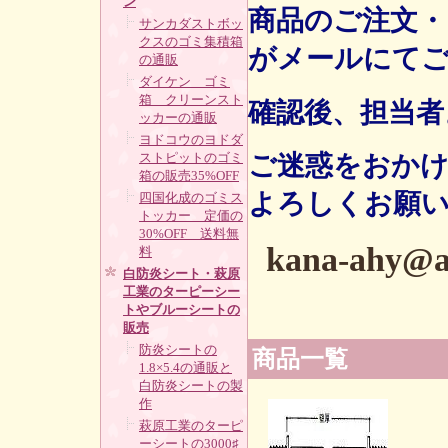
ン
商品のご注文
サンカダストボッ
クスのゴミ集積箱
がメールにて
の通販
ダイケン ゴミ
箱 クリーンスト
確認後、担当者
ッカーの通販
ヨドコウのヨドダ
ご迷惑をおか
ストピットのゴミ
箱の販売35%OFF
よろしくお願
四国化成のゴミス
トッカー 定価の
30%OFF 送料無
kana-ahy@ag
料
白防炎シート・萩原
工業のターピーシー
トやブルーシートの
販売
防炎シートの
商品一覧
1.8×5.4の通販と
白防炎シートの製
作
萩原工業のターピ
ーシートの3000♯