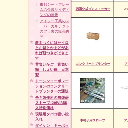
東邦シートフレー
四国化成ゴミストッカー
ムの金属サイディ
ス
ングの通販
アイジー工業のス
ーパーガルテクト
のフッ素の販売再
開
餅をつくにはセイロ
とお釜とかまどがあ
れば餅つきができま
す
コンクリートプランター
ア
背負いかご 背負い
籠 しょい籠 日本
製
トーシンコーポレー
ションのコンクリー
トプランターの通販
モキ製作所の無煙薪
ストーブ120Ⅳの購
入特別価格
現場用タバコ吸い殻
入れ
車椅子用スロープ
ア
ダイケン キーボッ