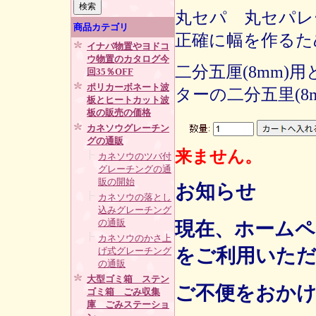
丸セパ 丸セパレ
商品カテゴリ
正確に幅を作るた
イナバ物置やヨドコ
ウ物置のカタログ今
二分五厘(8mm)
回35％OFF
ポリカーボネート波
ターの二分五里(8
板とヒートカット波
板の販売の価格
カネソウグレーチン
グの通販
来ません。
カネソウのツバ付
グレーチングの通
販の開始
お知らせ
カネソウの落とし
込みグレーチング
の通販
現在、ホームペ
カネソウのかさ上
をご利用いた
げ式グレーチング
の通販
大型ゴミ箱 ステン
ご不便をおか
ゴミ箱 ごみ収集
庫 ごみステーショ