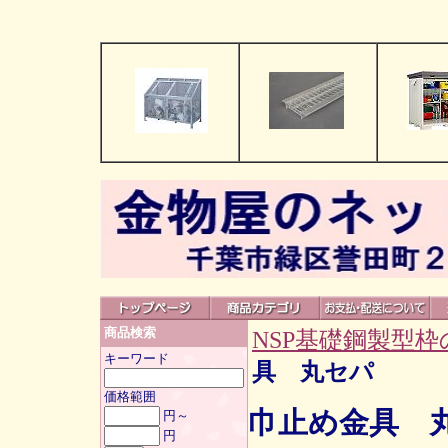
商品検索
NSP基礎鋼製型
キーワード
具 丸セパ
価格範囲
巾止め金具 
円～
円