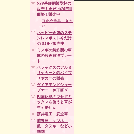
NSP基礎鋼製型枠の
販売！今だけの特別
価格で販売中
巾止め金具 丸セ
パ
ハッピー金属のステ
ンレスポスト今だけ
35％OFF販売中
ミスギの鋳鉄製の車
庫の段差解消プレー
ト
ハラックスのアルミ
リヤカーと鉄パイプ
リヤカーの販売
ダイアモンドシャー
プナー 包丁研ぎ
四国化成のマサドミ
ックスを使うと草が
生えません
藤井電工 安全帯
捕獲器 キツネ
狐 タヌキ など小
動物