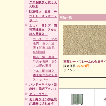
クス個数多く買う人
大歓迎
駐車禁止 看板 テ
ラモト メッセージ
商品一覧
ポール
よしず ヨシズ 園
芸三脚脚立 アルミ
植木屋脚立
ヨシズ よしずの
販売 ヨシズ通
販！関東1都6県
送料無料
農具 鍬 農具
竹の子堀鍬 タケ
東邦シートフレームの金属サ
ノコ堀の道具
販売価格
27,500円
ポイント
アルミ園芸脚立
本宏製作所の安全
ストッパー
バンドーＶベルト緊
急時！電話下さい！
アルミダクト
切干突きは小柳産業
が最高に切れます