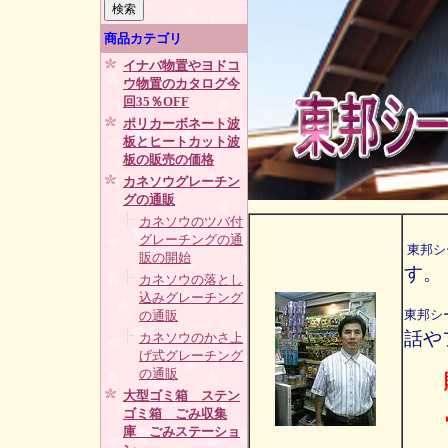
商品カテゴリ
イナバ物置やヨドコ
ウ物置のカタログ今
回35％OFF
ポリカーボネート波
板とヒートカット波
板の販売の価格
カネソウグレーチン
グの通販
カネソウのツバ付
グレーチングの通
東邦シ
販の開始
す。
カネソウの落とし
込みグレーチング
東邦シ
の通販
話や
カネソウのかさ上
げ式グレーチング
の通販
購
大型ゴミ箱 ステン
ゴミ箱 ごみ収集
電話
庫 ごみステーショ