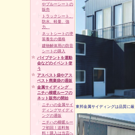
やブルーシートの
販売
トラックシート、
防水、軽量、強
力、
ネットシートの塗
装養生の価格
建物解体用の防音
シートの購入
パイプテントを運動
会などのイベント使
う
アスベスト袋やアス
ベスト廃棄袋の通販
金属サイディング
ニチハ横暖ルーフの
ネット販売の開始
ニチハの金属サイ
東邦金属サイディングは品質に厳
ディングサイディ
ングの通販
ニチハの横暖ルー
フ初回！送料無
料！購入は当店へ