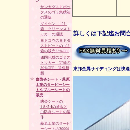
ン
サンカダストボッ
クスのゴミ集積箱
の通販
ダイケン ゴミ
箱 クリーンスト
詳しくは下記迄お問
ッカーの通販
ヨドコウのヨドダ
ストピットのゴミ
箱の販売35%OFF
四国化成のゴミス
トッカー 定価の
30%OFF 送料無
東邦金属サイディングは快適
料
白防炎シート・萩原
工業のターピーシー
トやブルーシートの
販売
防炎シートの
1.8×5.4の通販と
白防炎シートの製
作
萩原工業のターピ
ーシートの3000♯