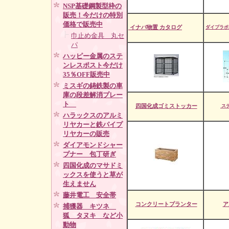
NSP基礎鋼製型枠の
販売！今だけの特別
価格で販売中
イナバ物置 カタログ
ダイプラポ
巾止め金具 丸セ
パ
ハッピー金属のステ
ンレスポスト今だけ
35％OFF販売中
ミスギの鋳鉄製の車
庫の段差解消プレー
ト
四国化成ゴミストッカー
ス
ハラックスのアルミ
リヤカーと鉄パイプ
リヤカーの販売
ダイアモンドシャー
プナー 包丁研ぎ
四国化成のマサドミ
ックスを使うと草が
生えません
藤井電工 安全帯
コンクリートプランター
ア
捕獲器 キツネ
狐 タヌキ など小
動物