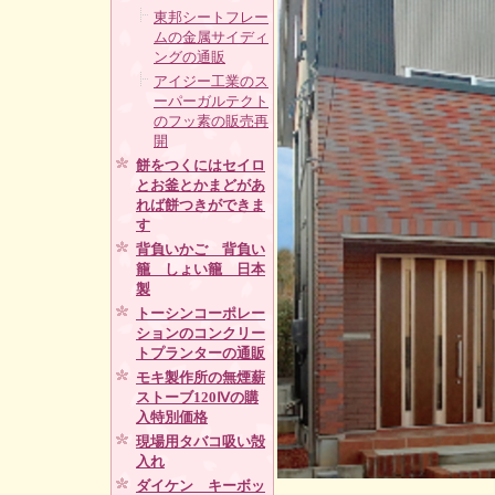
東邦シートフレー
ムの金属サイディ
ングの通販
アイジー工業のス
ーパーガルテクト
のフッ素の販売再
開
餅をつくにはセイロ
とお釜とかまどがあ
れば餅つきができま
す
背負いかご 背負い
籠 しょい籠 日本
製
トーシンコーポレー
ションのコンクリー
トプランターの通販
モキ製作所の無煙薪
ストーブ120Ⅳの購
入特別価格
現場用タバコ吸い殻
入れ
ダイケン キーボッ