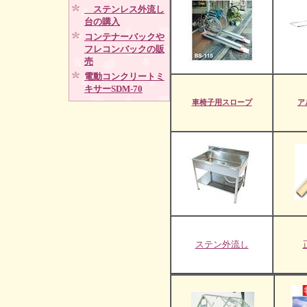
ステンレス外流し
台の購入
コンテナーバックや
フレコンバックの販
売
電動コンクリートミ
キサーSDM-70
車椅子用スロープ
ア
ステン外流し