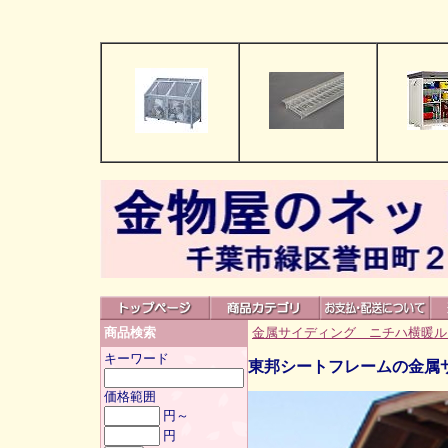
金属サイディング ニチハ横暖ル
商品検索
キーワード
東邦シートフレームの金属
価格範囲
円～
円