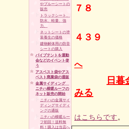
やブルーシートの
７８
販売
トラックシート、
防水、軽量、強
ＦＡＸ
力、
ネットシートの塗
４３９
装養生の価格
建物解体用の防音
シートの購入
パイプテントを運動
会などのイベント使
へ
う
アスベスト袋やアス
ベスト廃棄袋の通販
日暮
金属サイディング
ニチハ横暖ルーフの
みる
ネット販売の開始
ニチハの金属サイ
ディングサイディ
ングの通販
はこちらです
。
ニチハの横暖ルー
フ初回！送料無
料！購入は当店へ