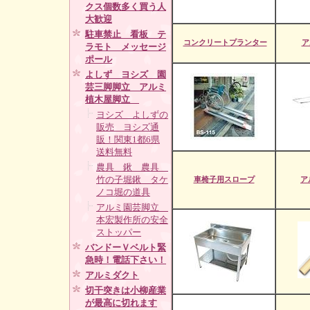
クス個数多く買う人
大歓迎
駐車禁止 看板 テ
コンクリートプランター
ア
ラモト メッセージ
ポール
よしず ヨシズ 園
芸三脚脚立 アルミ
植木屋脚立
ヨシズ よしずの
販売 ヨシズ通
販！関東1都6県
送料無料
農具 鍬 農具
竹の子堀鍬 タケ
車椅子用スロープ
ア
ノコ堀の道具
アルミ園芸脚立
本宏製作所の安全
ストッパー
バンドーＶベルト緊
急時！電話下さい！
アルミダクト
切干突きは小柳産業
が最高に切れます