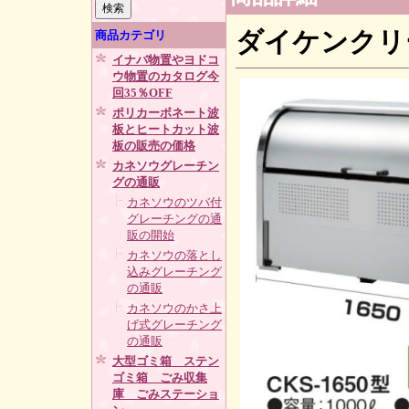
ダイケンクリー
商品カテゴリ
イナバ物置やヨドコ
ウ物置のカタログ今
回35％OFF
ポリカーボネート波
板とヒートカット波
板の販売の価格
カネソウグレーチン
グの通販
カネソウのツバ付
グレーチングの通
販の開始
カネソウの落とし
込みグレーチング
の通販
カネソウのかさ上
げ式グレーチング
の通販
大型ゴミ箱 ステン
ゴミ箱 ごみ収集
庫 ごみステーショ