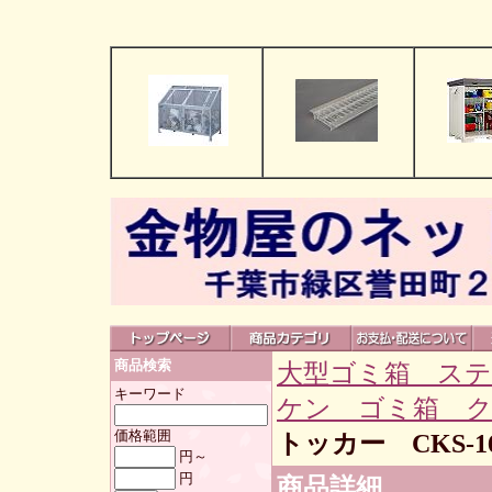
商品検索
大型ゴミ箱 ス
キーワード
ケン ゴミ箱 
価格範囲
トッカー CKS-1
円～
円
商品詳細