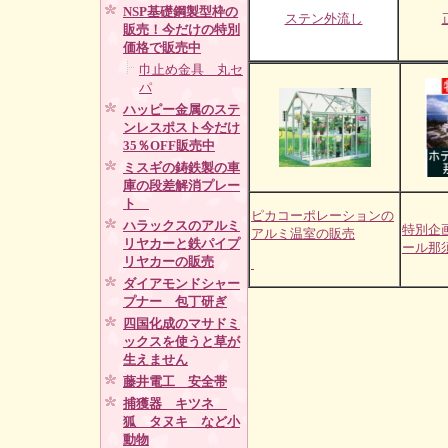
NSP基礎鋼製型枠の
ステン外流し
販売！今だけの特別
価格で販売中
巾止め金具 丸セ
パ
ハッピー金属のステ
ンレスポスト今だけ
35％OFF販売中
ミスギの鋳鉄製の車
庫の段差解消プレー
ト
ピカコーポレーションの
ハラックスのアルミ
特別企
アルミ温室の販売
リヤカーと鉄パイプ
ール那
リヤカーの販売
ダイアモンドシャー
プナー 包丁研ぎ
四国化成のマサドミ
ックスを使うと草が
生えません
藤井電工 安全帯
捕獲器 キツネ
狐 タヌキ など小
動物