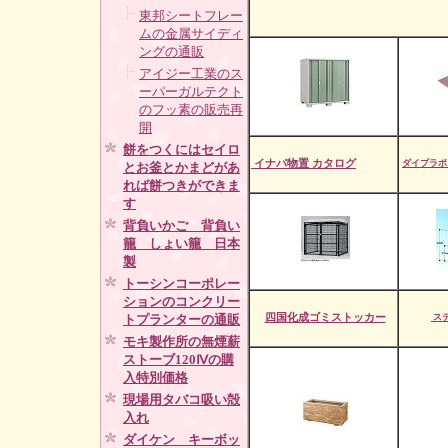
東邦シートフレー
ムの金属サイディ
ングの通販
アイジー工業のス
ーパーガルテクト
のフッ素の販売再
開
餅をつくにはセイロ
イナバ物置 カタログ
ダイプラポ
とお釜とかまどがあ
れば餅つきができま
す
背負いかご 背負い
籠 しょい籠 日本
製
トーシンコーポレー
ションのコンクリー
四国化成ゴミストッカー
トプランターの通販
ス
モキ製作所の無煙薪
ストーブ120Ⅳの購
入特別価格
現場用タバコ吸い殻
入れ
ダイケン キーボッ