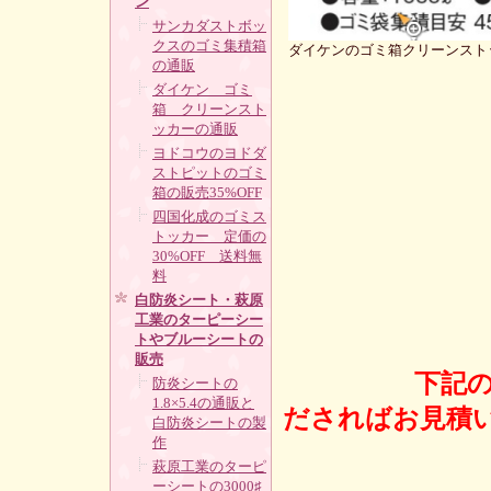
ン
サンカダストボッ
クスのゴミ集積箱
ダイケンのゴミ箱クリーンスト
の通販
ダイケン ゴミ
箱 クリーンスト
ッカーの通販
ヨドコウのヨドダ
ストピットのゴミ
箱の販売35%OFF
四国化成のゴミス
トッカー 定価の
30%OFF 送料無
料
白防炎シート・萩原
工業のターピーシー
トやブルーシートの
販売
下記
防炎シートの
1.8×5.4の通販と
ださればお見積
白防炎シートの製
作
電話０
萩原工業のターピ
ーシートの3000♯